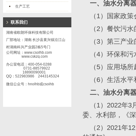
一、油水分离
生产工艺
（1）国家政策
联系我们
（2）
餐饮污水
湖南省欧朗环保科技有限公司
厂部地址：湖南.长沙县黄兴镇沿江山
（3）
第三产业
村湖南科兴产业园2栋5号门
公司网址：www.csolhb.com
（4）
环保和污
www.cskzq.com
办公室电话：400-054-0288
（5）
应用场所
0731-88579922
18890090001
QQ：522983986 2443145324
（6）
生活水平
微信公众号：hnolhb或csoihb
二、油水分离
（
1
）
2022
年
3
委、水利部，《深
（
2
）
2021
年
12